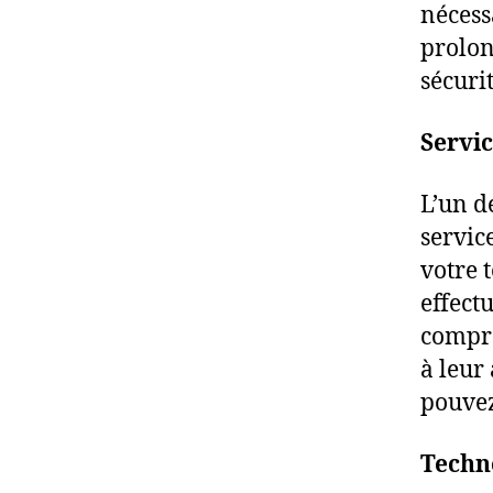
nécess
prolon
sécurit
Servic
L’un d
servic
votre 
effect
compro
à leur
pouvez
Techn