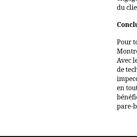
du clie
Concl
Pour t
Montré
Avec le
de tec
impecc
en tou
bénéfi
pare-b