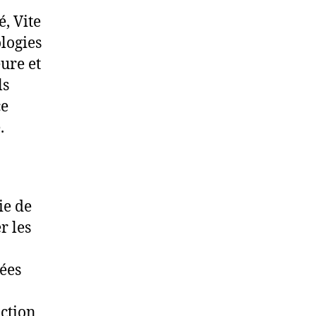
, Vite
logies
eure et
ls
ce
.
ie de
r les
ées
action