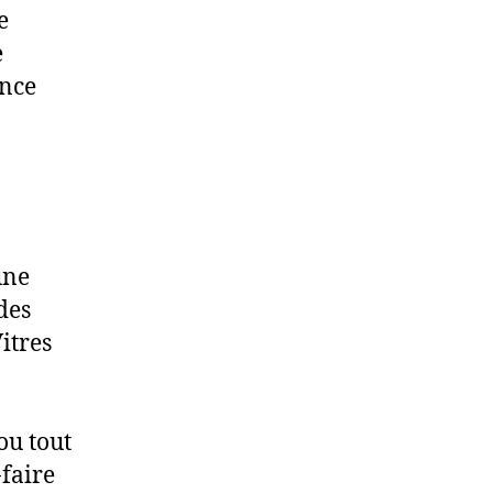
e
e
ence
une
des
itres
ou tout
-faire