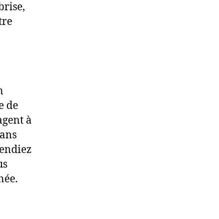
brise,
tre
n
e de
agent à
sans
rendiez
us
née.