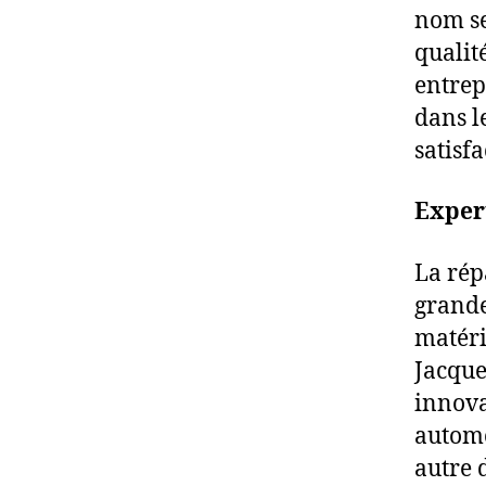
nom se
qualité
entrep
dans l
satisfa
Expert
La rép
grande
matéri
Jacque
innova
automo
autre 