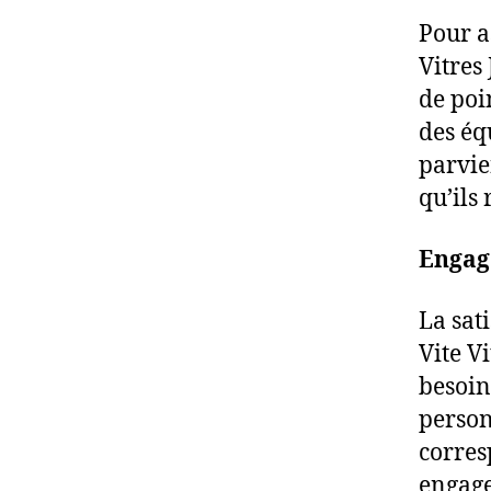
Pour a
Vitres
de poi
des éq
parvie
qu’ils 
Engage
La sat
Vite V
besoin
person
corres
engage