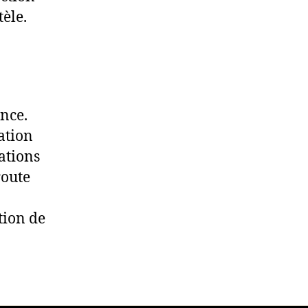
tèle.
ence.
sation
ations
route
tion de