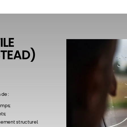
ILE
STEAD)
 de :
emps;
ts;
ssement structurel.