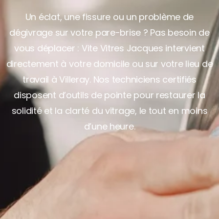
Un éclat, une fissure ou un problème de
dégivrage sur votre pare-brise ? Pas besoin de
vous déplacer : Vite Vitres Jacques intervient
directement à votre domicile ou sur votre lieu de
travail à Villeray. Nos techniciens certifiés
disposent d’outils de pointe pour restaurer la
solidité et la clarté du vitrage, le tout en moins
d’une heure.